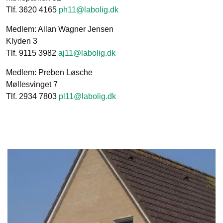
Tlf. 3620 4165
ph11@labolig.dk
Medlem: Allan Wagner Jensen
Klyden 3
Tlf. 9115 3982
aj11@labolig.dk
Medlem: Preben Løsche
Møllesvinget 7
Tlf. 2934 7803
pl11@labolig.dk