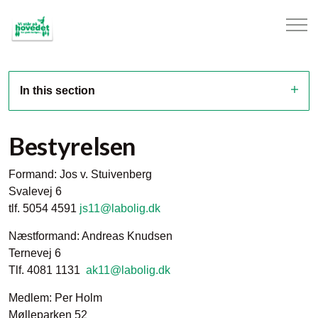
In this section
Bestyrelsen
Formand: Jos v. Stuivenberg
Svalevej 6
tlf. 5054 4591
js11@labolig.dk
Næstformand: Andreas Knudsen
Ternevej 6
Tlf. 4081 1131
ak11@labolig.dk
Medlem: Per Holm
Mølleparken 52